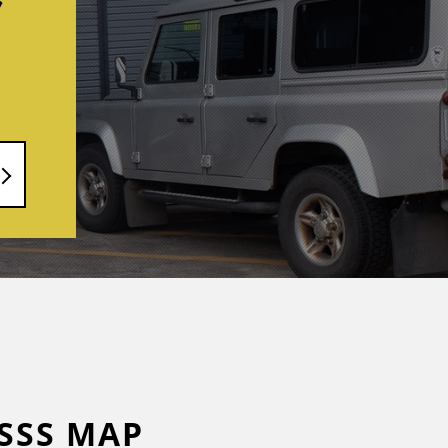
ラ
SSS MAP