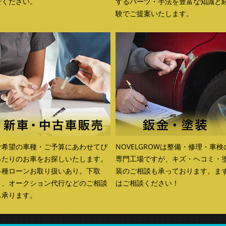
せください。
するパーツ・手法を豊富な知識と
験でご提案いたします。
ご希望の車種・ご予算にあわせてぴ
NOVELGROWは整備・修理・車検
ったりのお車をお探しいたします。
専門工場ですが、キズ・ヘコミ・
各種ローンお取り扱いあり。下取
装のご相談も承っております。ま
り、オークション代行などのご相談
はご相談ください！
も承ります。