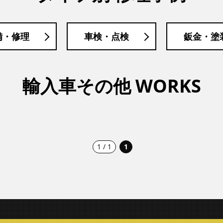
備・修理
車検・点検
鈑金・塗
輸入車その他 WORKS
1 / 1
1