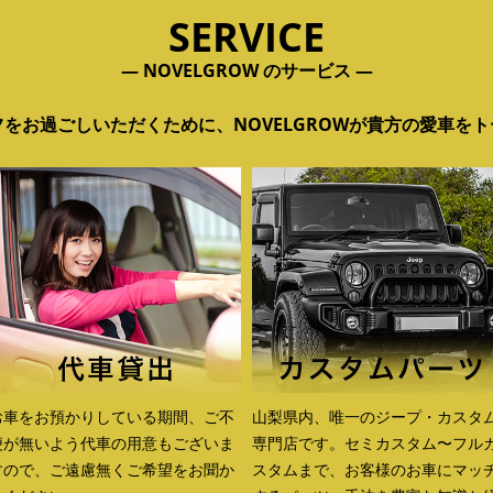
SERVICE
― NOVELGROW のサービス ―
をお過ごしいただくために、NOVELGROWが貴方の愛車を
お車をお預かりしている期間、ご不
山梨県内、唯一のジープ・カスタ
便が無いよう代車の用意もございま
専門店です。セミカスタム〜フル
すので、ご遠慮無くご希望をお聞か
スタムまで、お客様のお車にマッ