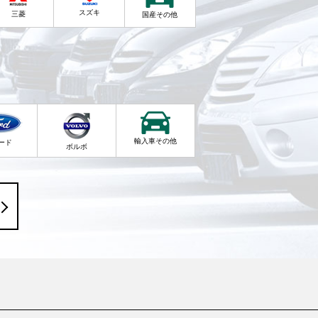
スズキ
三菱
国産その他
輸入車その他
ード
ボルボ