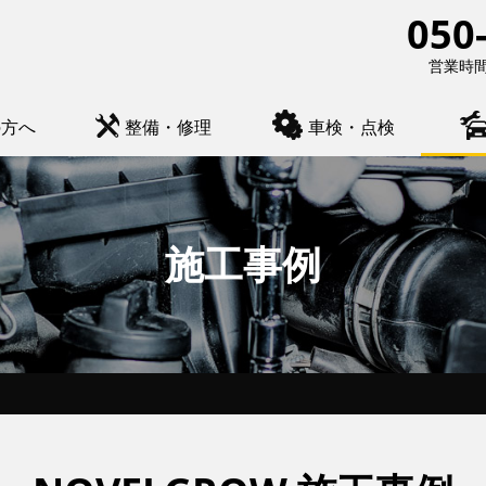
050
営業時間 
の方へ
整備・修理
車検・点検
施工事例