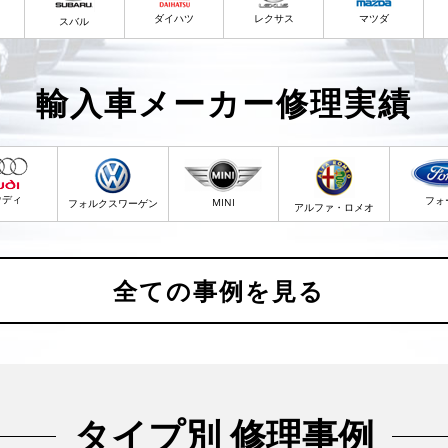
ダイハツ
レクサス
マツダ
スバル
輸入車メーカー修理実績
ウディ
フォ
MINI
フォルクスワーゲン
アルファ・ロメオ
全ての事例を見る
タイプ別 修理事例